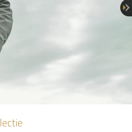
Volge
lectie